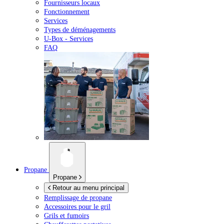
Fournisseurs locaux
Fonctionnement
Services
Types de déménagements
U-Box -
Services
FAQ
Propane
Propane
Retour au menu principal
Remplissage de propane
Accessoires pour le gril
Grils et fumoirs