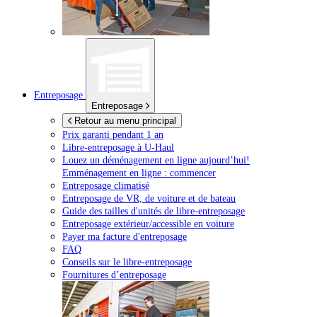
Entreposage
Entreposage
Retour au menu principal
Prix garanti pendant 1 an
Libre-entreposage à
U-Haul
Louez un déménagement en ligne aujourd’hui!
Emménagement en ligne : commencer
Entreposage climatisé
Entreposage de VR, de voiture et de bateau
Guide des tailles d'unités de libre-entreposage
Entreposage extérieur/accessible en voiture
Payer ma facture d'entreposage
FAQ
Conseils sur le libre-entreposage
Fournitures d’entreposage