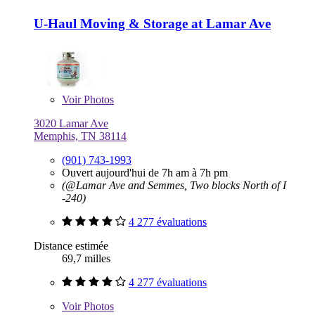
U-Haul Moving & Storage at Lamar Ave
Voir
Photos
3020 Lamar Ave
Memphis, TN 38114
(901) 743-1993
Ouvert aujourd'hui de 7h am à 7h pm
(@Lamar Ave and Semmes, Two blocks North of I
-240)
4 277 évaluations
Distance estimée
69,7 milles
4 277 évaluations
Voir
Photos