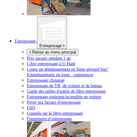
Entreposage
Entreposage
Retour au menu principal
Prix garanti pendant 1 an
Libre-entreposage à
U-Haul
Louez un déménagement en ligne aujourd’hui!
Emménagement en ligne : commencer
Entreposage climatisé
Entreposage de VR, de voiture et de bateau
Guide des tailles d'unités de libre-entreposage
Entreposage extérieur/accessible en voiture
Payer ma facture d'entreposage
FAQ
Conseils sur le libre-entreposage
Fournitures d’entreposage