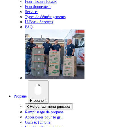
Fournisseurs locaux
Fonctionnement
Services
Types de déménagements
U-Box -
Services
FAQ
Propane
Propane
Retour au menu principal
Remplissage de propane
Accessoires pour le gril
Grils et fumoirs