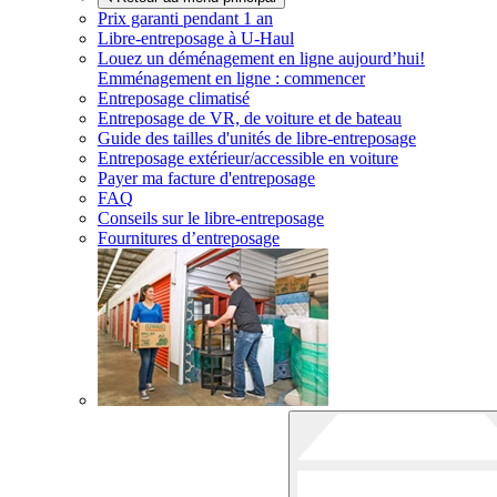
Prix garanti pendant 1 an
Libre-entreposage à
U-Haul
Louez un déménagement en ligne aujourd’hui!
Emménagement en ligne : commencer
Entreposage climatisé
Entreposage de VR, de voiture et de bateau
Guide des tailles d'unités de libre-entreposage
Entreposage extérieur/accessible en voiture
Payer ma facture d'entreposage
FAQ
Conseils sur le libre-entreposage
Fournitures d’entreposage