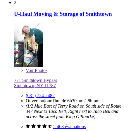
2
U-Haul Moving & Storage of Smithtown
Voir
Photos
771 Smithtown Bypass
Smithtown, NY 11787
(631) 724-2482
Ouvert aujourd'hui de 6h30 am à 8h pm
(1/2 Mile East of Terry Road on South side of Route
347 Next to Taco Bell, Right next to Taco Bell and
across the street from King O'Rourke)
5 463 évaluations