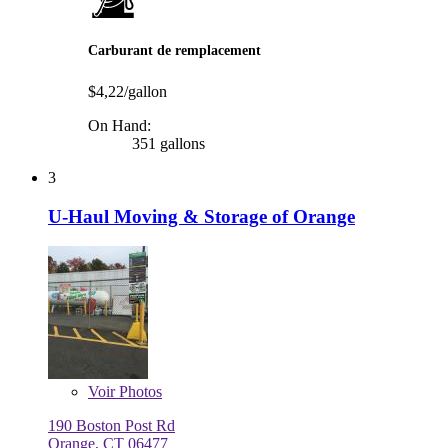
Carburant de remplacement
$4,22/gallon
On Hand:
351 gallons
3
U-Haul Moving & Storage of Orange
Voir
Photos
190 Boston Post Rd
Orange, CT 06477