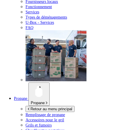
Fournisseurs locaux
Fonctionnement
Services
Types de déménagements
U-Box -
Services
FAQ
Propane
Propane
Retour au menu principal
Remplissage de propane
Accessoires pour le gril
Grils et fumoirs