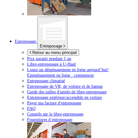
Entreposage
Entreposage
Retour au menu principal
Prix garanti pendant 1 an
Libre-entreposage à
U-Haul
Louez un déménagement en ligne aujourd’hui!
Emménagement en ligne : commencer
Entreposage climatisé
Entreposage de VR, de voiture et de bateau
Guide des tailles d'unités de libre-entreposage
Entreposage extérieur/accessible en voiture
Payer ma facture d'entreposage
FAQ
Conseils sur le libre-entreposage
Fournitures d’entreposage