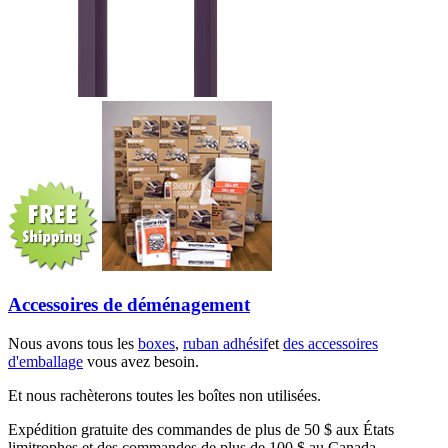
Accessoires de déménagement
Nous avons tous les
boxes
,
ruban adhésif
et
des accessoires
d'emballage
vous avez besoin.
Et nous rachèterons toutes les boîtes non utilisées.
Expédition gratuite des commandes de plus de 50 $ aux États
limitrophes et des commandes de plus de 100 $ au Canada.