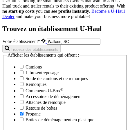
U-Haul is looking for small business owners that want to add
U-
Haul
truck and trailer rentals to their existing product offering. With
no start-up costs
you can
see profits instantly
.
Become a
U-Haul
Dealer
and make your business more profitable!
Trouvez un établissement U-Haul
Votre établissement*
Trouvez des établissements
Afficher les établissements qui offrent :
Camions
Libre-entreposage
Solde de camions et de remorques
Remorques
®
Conteneurs
U-Box
Accessoires de déménagement
Attaches de remorque
Retours de boîtes
Propane
Boîtes de déménagement en plastique