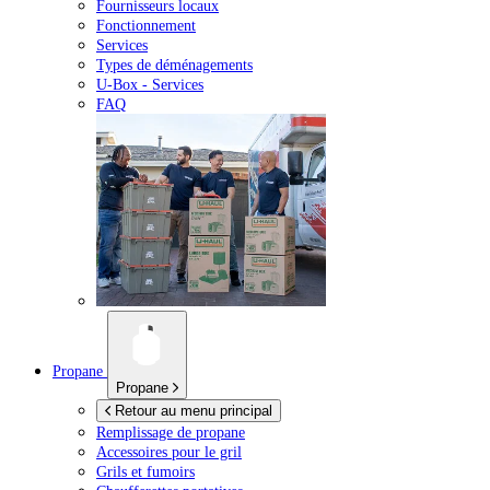
Fournisseurs locaux
Fonctionnement
Services
Types de déménagements
U-Box -
Services
FAQ
Propane
Propane
Retour au menu principal
Remplissage de propane
Accessoires pour le gril
Grils et fumoirs