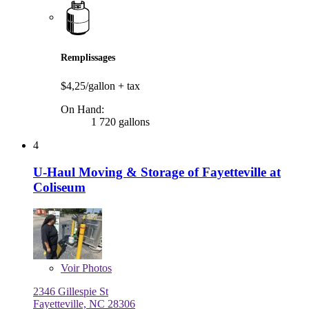
Remplissages
$4,25/gallon
+ tax
On Hand:
1 720 gallons
4
U-Haul Moving & Storage of Fayetteville at
Coliseum
Voir
Photos
2346 Gillespie St
Fayetteville, NC 28306