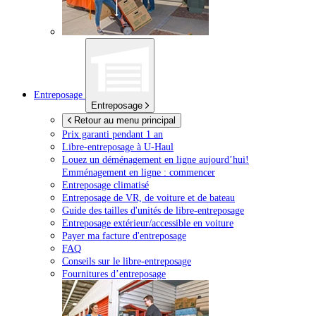
Entreposage
Entreposage
Retour au menu principal
Prix garanti pendant 1 an
Libre-entreposage à
U-Haul
Louez un déménagement en ligne aujourd’hui!
Emménagement en ligne : commencer
Entreposage climatisé
Entreposage de VR, de voiture et de bateau
Guide des tailles d'unités de libre-entreposage
Entreposage extérieur/accessible en voiture
Payer ma facture d'entreposage
FAQ
Conseils sur le libre-entreposage
Fournitures d’entreposage