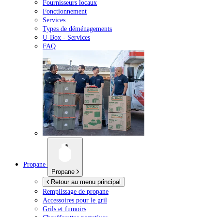
Fournisseurs locaux
Fonctionnement
Services
Types de déménagements
U-Box -
Services
FAQ
Propane
Propane
Retour au menu principal
Remplissage de propane
Accessoires pour le gril
Grils et fumoirs