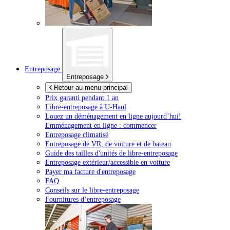
Entreposage
Entreposage
Retour au menu principal
Prix garanti pendant 1 an
Libre-entreposage à
U-Haul
Louez un déménagement en ligne aujourd’hui!
Emménagement en ligne : commencer
Entreposage climatisé
Entreposage de VR, de voiture et de bateau
Guide des tailles d'unités de libre-entreposage
Entreposage extérieur/accessible en voiture
Payer ma facture d'entreposage
FAQ
Conseils sur le libre-entreposage
Fournitures d’entreposage