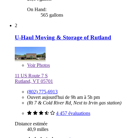
On Hand:
565 gallons
2
U-Haul Moving & Storage of Rutland
Voir
Photos
11 US Route 7 S
Rutland, VT 05701
(802) 775-6913
Ouvert aujourd'hui de 9h am à 5h pm
(Rt 7 & Cold River Rd, Next to Irvin gas station)
4 457 évaluations
Distance estimée
40,9 milles