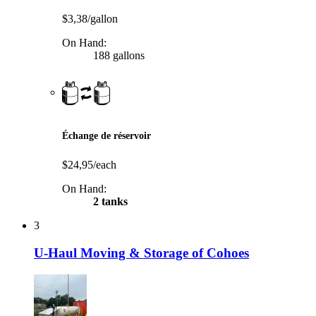
$3,38/gallon
On Hand:
188 gallons
Échange de réservoir
$24,95/each
On Hand:
2 tanks
3
U-Haul Moving & Storage of Cohoes