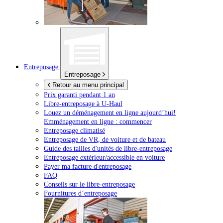
Entreposage
Entreposage
Retour au menu principal
Prix garanti pendant 1 an
Libre-entreposage à
U-Haul
Louez un déménagement en ligne aujourd’hui!
Emménagement en ligne : commencer
Entreposage climatisé
Entreposage de VR, de voiture et de bateau
Guide des tailles d'unités de libre-entreposage
Entreposage extérieur/accessible en voiture
Payer ma facture d'entreposage
FAQ
Conseils sur le libre-entreposage
Fournitures d’entreposage