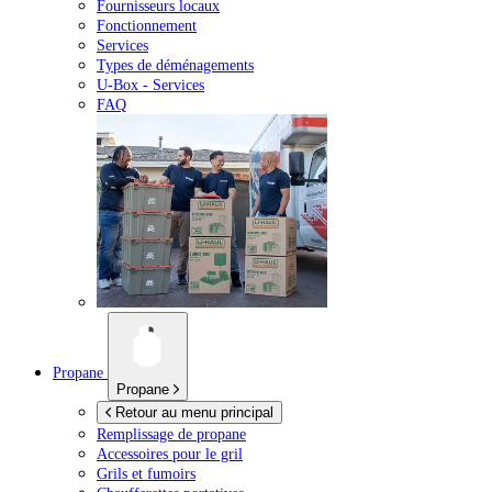
Fournisseurs locaux
Fonctionnement
Services
Types de déménagements
U-Box -
Services
FAQ
Propane
Propane
Retour au menu principal
Remplissage de propane
Accessoires pour le gril
Grils et fumoirs