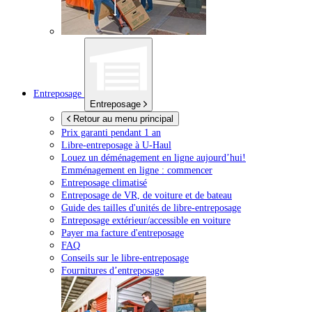
Entreposage
Entreposage
Retour au menu principal
Prix garanti pendant 1 an
Libre-entreposage à
U-Haul
Louez un déménagement en ligne aujourd’hui!
Emménagement en ligne : commencer
Entreposage climatisé
Entreposage de VR, de voiture et de bateau
Guide des tailles d'unités de libre-entreposage
Entreposage extérieur/accessible en voiture
Payer ma facture d'entreposage
FAQ
Conseils sur le libre-entreposage
Fournitures d’entreposage