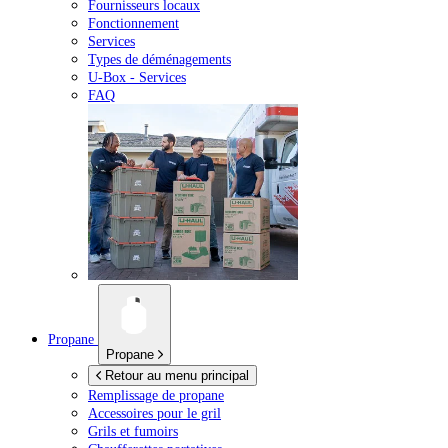
Fournisseurs locaux
Fonctionnement
Services
Types de déménagements
U-Box -
Services
FAQ
Propane
Propane
Retour au menu principal
Remplissage de propane
Accessoires pour le gril
Grils et fumoirs