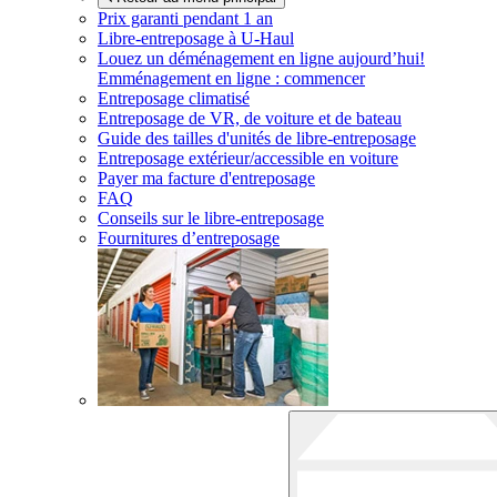
Prix garanti pendant 1 an
Libre-entreposage à
U-Haul
Louez un déménagement en ligne aujourd’hui!
Emménagement en ligne : commencer
Entreposage climatisé
Entreposage de VR, de voiture et de bateau
Guide des tailles d'unités de libre-entreposage
Entreposage extérieur/accessible en voiture
Payer ma facture d'entreposage
FAQ
Conseils sur le libre-entreposage
Fournitures d’entreposage