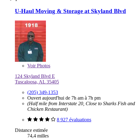
U-Haul Moving & Storage at Skyland Blvd
Voir
Photos
124 Skyland Blvd E
Tuscaloosa, AL 35405
(205) 349-1353
Ouvert aujourd'hui de 7h am à 7h pm
(Half mile from Interstate 20, Close to Sharks Fish and
Chicken Restaurant)
8 927 évaluations
Distance estimée
74,4 milles