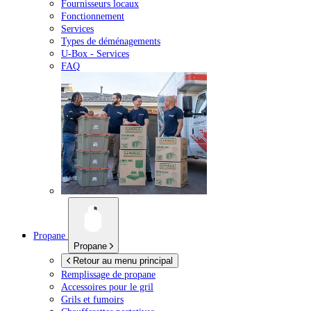
Fournisseurs locaux
Fonctionnement
Services
Types de déménagements
U-Box -
Services
FAQ
Propane
Propane
Retour au menu principal
Remplissage de propane
Accessoires pour le gril
Grils et fumoirs