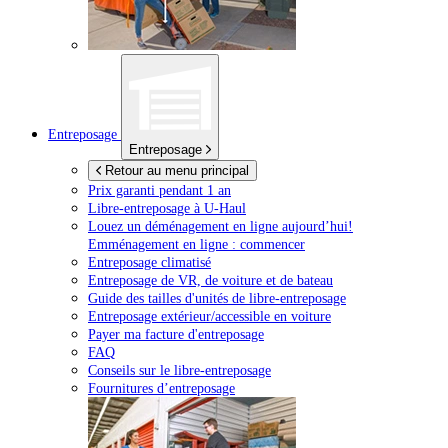
Entreposage
Entreposage
Retour au menu principal
Prix garanti pendant 1 an
Libre-entreposage à
U-Haul
Louez un déménagement en ligne aujourd’hui!
Emménagement en ligne : commencer
Entreposage climatisé
Entreposage de VR, de voiture et de bateau
Guide des tailles d'unités de libre-entreposage
Entreposage extérieur/accessible en voiture
Payer ma facture d'entreposage
FAQ
Conseils sur le libre-entreposage
Fournitures d’entreposage