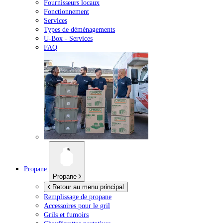
Fournisseurs locaux
Fonctionnement
Services
Types de déménagements
U-Box -
Services
FAQ
Propane
Propane
Retour au menu principal
Remplissage de propane
Accessoires pour le gril
Grils et fumoirs