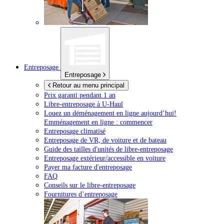
Entreposage
Entreposage
Retour au menu principal
Prix garanti pendant 1 an
Libre-entreposage à
U-Haul
Louez un déménagement en ligne aujourd’hui!
Emménagement en ligne : commencer
Entreposage climatisé
Entreposage de VR, de voiture et de bateau
Guide des tailles d'unités de libre-entreposage
Entreposage extérieur/accessible en voiture
Payer ma facture d'entreposage
FAQ
Conseils sur le libre-entreposage
Fournitures d’entreposage