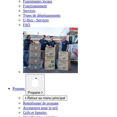
Fournisseurs locaux
Fonctionnement
Services
Types de déménagements
U-Box -
Services
FAQ
Propane
Propane
Retour au menu principal
Remplissage de propane
Accessoires pour le gril
Grils et fumoirs