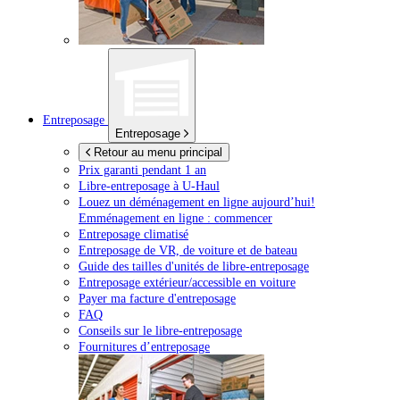
Entreposage
Entreposage
Retour au menu principal
Prix garanti pendant 1 an
Libre-entreposage à
U-Haul
Louez un déménagement en ligne aujourd’hui!
Emménagement en ligne : commencer
Entreposage climatisé
Entreposage de VR, de voiture et de bateau
Guide des tailles d'unités de libre-entreposage
Entreposage extérieur/accessible en voiture
Payer ma facture d'entreposage
FAQ
Conseils sur le libre-entreposage
Fournitures d’entreposage