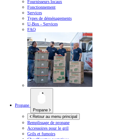
Fournisseurs locaux
Fonctionnement
Services
Types de déménagements
U-Box -
Services
FAQ
Propane
Propane
Retour au menu principal
Remplissage de propane
Accessoires pour le gril
Grils et fumoirs