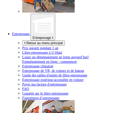
Entreposage
Entreposage
Retour au menu principal
Prix garanti pendant 1 an
Libre-entreposage à
U-Haul
Louez un déménagement en ligne aujourd’hui!
Emménagement en ligne : commencer
Entreposage climatisé
Entreposage de VR, de voiture et de bateau
Guide des tailles d'unités de libre-entreposage
Entreposage extérieur/accessible en voiture
Payer ma facture d'entreposage
FAQ
Conseils sur le libre-entreposage
Fournitures d’entreposage