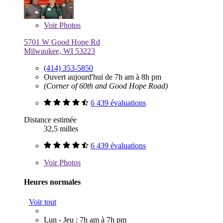
Voir
Photos
5701 W Good Hope Rd
Milwaukee, WI 53223
(414) 353-5850
Ouvert aujourd'hui de 7h am à 8h pm
(Corner of 60th and Good Hope Road)
6 439 évaluations
Distance estimée
32,5 milles
6 439 évaluations
Voir
Photos
Heures normales
Voir tout
Lun - Jeu : 7h am à 7h pm