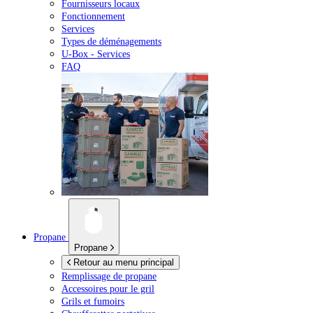
Fournisseurs locaux
Fonctionnement
Services
Types de déménagements
U-Box -
Services
FAQ
Propane
Propane
Retour au menu principal
Remplissage de propane
Accessoires pour le gril
Grils et fumoirs