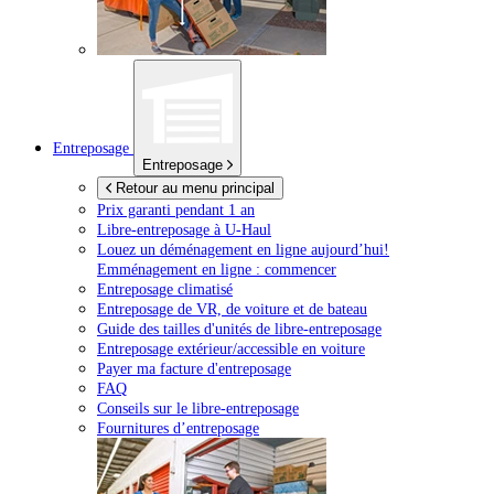
Entreposage
Entreposage
Retour au menu principal
Prix garanti pendant 1 an
Libre-entreposage à
U-Haul
Louez un déménagement en ligne aujourd’hui!
Emménagement en ligne : commencer
Entreposage climatisé
Entreposage de VR, de voiture et de bateau
Guide des tailles d'unités de libre-entreposage
Entreposage extérieur/accessible en voiture
Payer ma facture d'entreposage
FAQ
Conseils sur le libre-entreposage
Fournitures d’entreposage