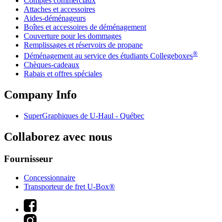
Comptes commerciaux
Attaches et accessoires
Aides-déménageurs
Boîtes et accessoires de déménagement
Couverture pour les dommages
Remplissages et réservoirs de propane
®
Déménagement au service des étudiants Collegeboxes
Chèques-cadeaux
Rabais et offres spéciales
Company Info
SuperGraphiques de
U-Haul
- Québec
Collaborez avec nous
Fournisseur
Concessionnaire
Transporteur de fret U-Box®