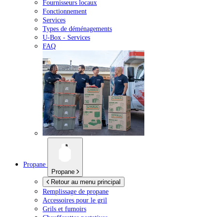
Fournisseurs locaux
Fonctionnement
Services
Types de déménagements
U-Box -
Services
FAQ
Propane
Propane
Retour au menu principal
Remplissage de propane
Accessoires pour le gril
Grils et fumoirs