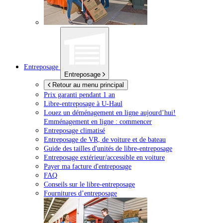
Entreposage
Entreposage
Retour au menu principal
Prix garanti pendant 1 an
Libre-entreposage à
U-Haul
Louez un déménagement en ligne aujourd’hui!
Emménagement en ligne : commencer
Entreposage climatisé
Entreposage de VR, de voiture et de bateau
Guide des tailles d'unités de libre-entreposage
Entreposage extérieur/accessible en voiture
Payer ma facture d'entreposage
FAQ
Conseils sur le libre-entreposage
Fournitures d’entreposage