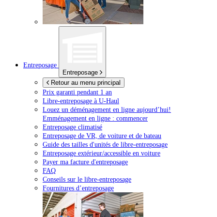
Entreposage
Entreposage
Retour au menu principal
Prix garanti pendant 1 an
Libre-entreposage à
U-Haul
Louez un déménagement en ligne aujourd’hui!
Emménagement en ligne : commencer
Entreposage climatisé
Entreposage de VR, de voiture et de bateau
Guide des tailles d'unités de libre-entreposage
Entreposage extérieur/accessible en voiture
Payer ma facture d'entreposage
FAQ
Conseils sur le libre-entreposage
Fournitures d’entreposage