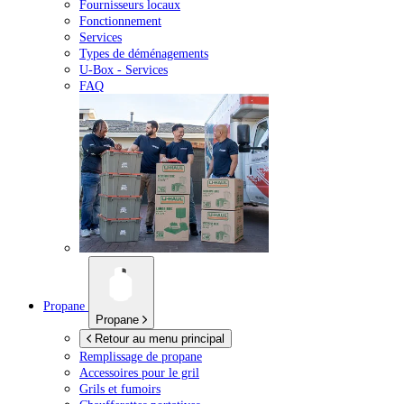
Fournisseurs locaux
Fonctionnement
Services
Types de déménagements
U-Box -
Services
FAQ
Propane
Propane
Retour au menu principal
Remplissage de propane
Accessoires pour le gril
Grils et fumoirs