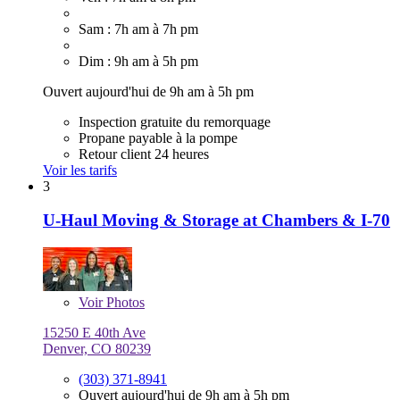
Sam : 7h am à 7h pm
Dim : 9h am à 5h pm
Ouvert aujourd'hui de 9h am à 5h pm
Inspection gratuite du remorquage
Propane payable à la pompe
Retour client 24 heures
Voir les tarifs
3
U-Haul Moving & Storage at Chambers & I-70
Voir
Photos
15250 E 40th Ave
Denver, CO 80239
(303) 371-8941
Ouvert aujourd'hui de 9h am à 5h pm