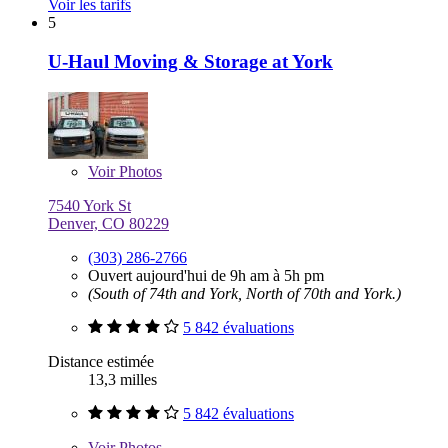
Voir les tarifs
5
U-Haul Moving & Storage at York
Voir
Photos
7540 York St
Denver, CO 80229
(303) 286-2766
Ouvert aujourd'hui de 9h am à 5h pm
(South of 74th and York, North of 70th and York.)
5 842 évaluations
Distance estimée
13,3 milles
5 842 évaluations
Voir
Photos