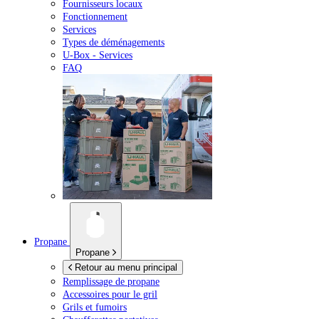
Fournisseurs locaux
Fonctionnement
Services
Types de déménagements
U-Box -
Services
FAQ
Propane
Propane
Retour au menu principal
Remplissage de propane
Accessoires pour le gril
Grils et fumoirs