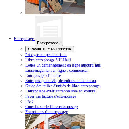
Entreposage
Entreposage
Retour au menu principal
Prix garanti pendant 1 an
Libre-entreposage à
U-Haul
Louez un déménagement en ligne aujourd’hui!
Emménagement en ligne : commencer
Entreposage climatisé
Entreposage de VR, de voiture et de bateau
Guide des tailles d'unités de libre-entreposage
Entreposage extérieur/accessible en voiture
Payer ma facture d'entreposage
FAQ
Conseils sur le libre-entreposage
Fournitures d’entreposage