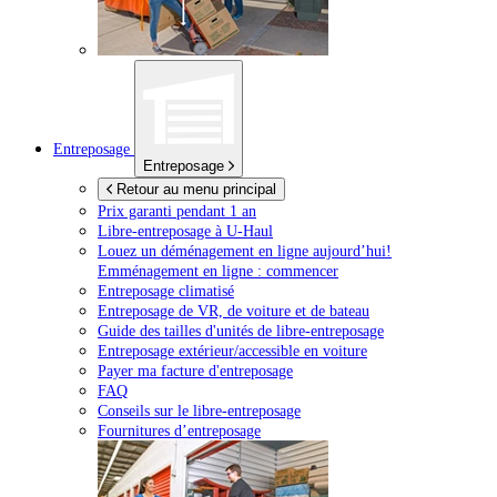
Entreposage
Entreposage
Retour au menu principal
Prix garanti pendant 1 an
Libre-entreposage à
U-Haul
Louez un déménagement en ligne aujourd’hui!
Emménagement en ligne : commencer
Entreposage climatisé
Entreposage de VR, de voiture et de bateau
Guide des tailles d'unités de libre-entreposage
Entreposage extérieur/accessible en voiture
Payer ma facture d'entreposage
FAQ
Conseils sur le libre-entreposage
Fournitures d’entreposage