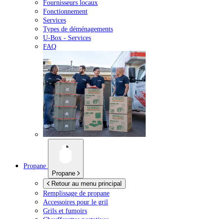
Fournisseurs locaux
Fonctionnement
Services
Types de déménagements
U-Box -
Services
FAQ
Propane
Propane
Retour au menu principal
Remplissage de propane
Accessoires pour le gril
Grils et fumoirs