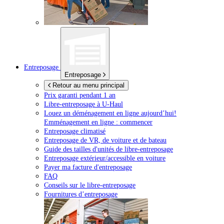
Entreposage
Entreposage
Retour au menu principal
Prix garanti pendant 1 an
Libre-entreposage à
U-Haul
Louez un déménagement en ligne aujourd’hui!
Emménagement en ligne : commencer
Entreposage climatisé
Entreposage de VR, de voiture et de bateau
Guide des tailles d'unités de libre-entreposage
Entreposage extérieur/accessible en voiture
Payer ma facture d'entreposage
FAQ
Conseils sur le libre-entreposage
Fournitures d’entreposage