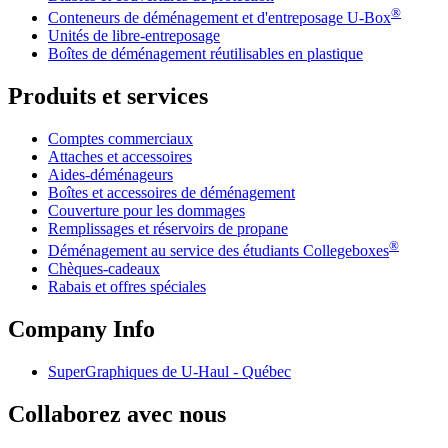
®
Conteneurs de déménagement et d'entreposage
U-Box
Unités de libre-entreposage
Boîtes de déménagement réutilisables en plastique
Produits et services
Comptes commerciaux
Attaches et accessoires
Aides-déménageurs
Boîtes et accessoires de déménagement
Couverture pour les dommages
Remplissages et réservoirs de propane
®
Déménagement au service des étudiants Collegeboxes
Chèques-cadeaux
Rabais et offres spéciales
Company Info
SuperGraphiques de
U-Haul
- Québec
Collaborez avec nous