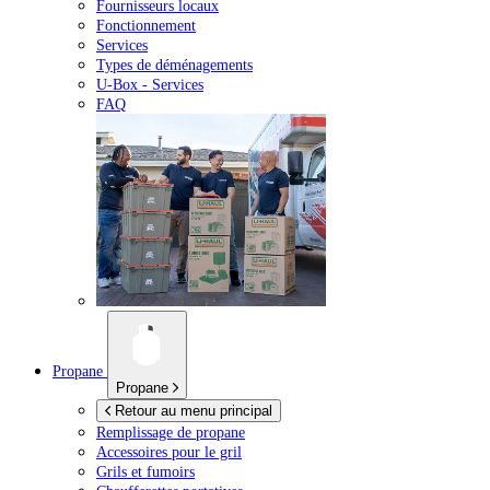
Fournisseurs locaux
Fonctionnement
Services
Types de déménagements
U-Box -
Services
FAQ
Propane
Propane
Retour au menu principal
Remplissage de propane
Accessoires pour le gril
Grils et fumoirs