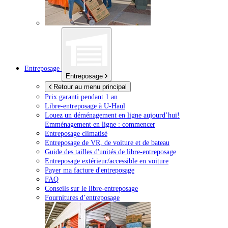
Entreposage
Entreposage
Retour au menu principal
Prix garanti pendant 1 an
Libre-entreposage à
U-Haul
Louez un déménagement en ligne aujourd’hui!
Emménagement en ligne : commencer
Entreposage climatisé
Entreposage de VR, de voiture et de bateau
Guide des tailles d'unités de libre-entreposage
Entreposage extérieur/accessible en voiture
Payer ma facture d'entreposage
FAQ
Conseils sur le libre-entreposage
Fournitures d’entreposage