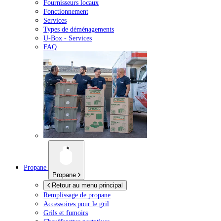
Fournisseurs locaux
Fonctionnement
Services
Types de déménagements
U-Box -
Services
FAQ
Propane
Propane
Retour au menu principal
Remplissage de propane
Accessoires pour le gril
Grils et fumoirs