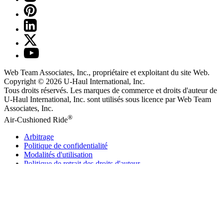
Web Team Associates, Inc., propriétaire et exploitant du site Web.
Copyright © 2026
U-Haul
International, Inc.
Tous droits réservés.
Les marques de commerce et droits d'auteur de
U-Haul International, Inc. sont utilisés sous licence par Web Team
Associates, Inc.
®
Air-Cushioned Ride
Arbitrage
Politique de confidentialité
Modalités d'utilisation
Politique de retrait des droits d'auteur
Ne pas vendre ni partager mes renseignements personnels
U-Haul
Établissements
003 - uhaul.com (ALL) YAML - le 05/08/2026 à 11 h 0 - de 1.575.0
Télécharger le
U-Haul
Appli