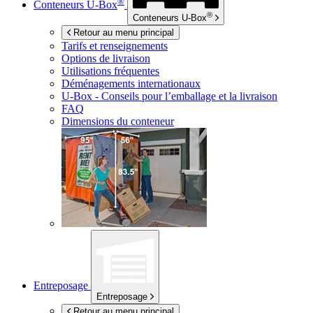
®
Conteneurs
U-Box
®
Conteneurs
U-Box
Retour au menu principal
Tarifs et renseignements
Options de livraison
Utilisations fréquentes
Déménagements internationaux
U-Box -
Conseils pour l’emballage et la livraison
FAQ
Dimensions du conteneur
Entreposage
Entreposage
Retour au menu principal