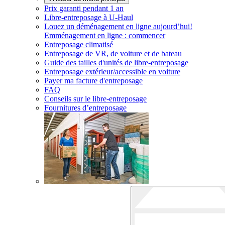
Prix garanti pendant 1 an
Libre-entreposage à
U-Haul
Louez un déménagement en ligne aujourd’hui!
Emménagement en ligne : commencer
Entreposage climatisé
Entreposage de VR, de voiture et de bateau
Guide des tailles d'unités de libre-entreposage
Entreposage extérieur/accessible en voiture
Payer ma facture d'entreposage
FAQ
Conseils sur le libre-entreposage
Fournitures d’entreposage