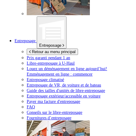
Entreposage
Entreposage
Retour au menu principal
Prix garanti pendant 1 an
Libre-entreposage à
U-Haul
Louez un déménagement en ligne aujourd’hui!
Emménagement en ligne : commencer
Entreposage climatisé
Entreposage de VR, de voiture et de bateau
Guide des tailles d'unités de libre-entreposage
Entreposage extérieur/accessible en voiture
Payer ma facture d'entreposage
FAQ
Conseils sur le libre-entreposage
Fournitures d’entreposage