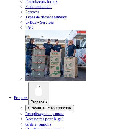
Fournisseurs locaux
Fonctionnement
Services
Types de déménagements
U-Box -
Services
FAQ
Propane
Propane
Retour au menu principal
Remplissage de propane
Accessoires pour le gril
Grils et fumoirs