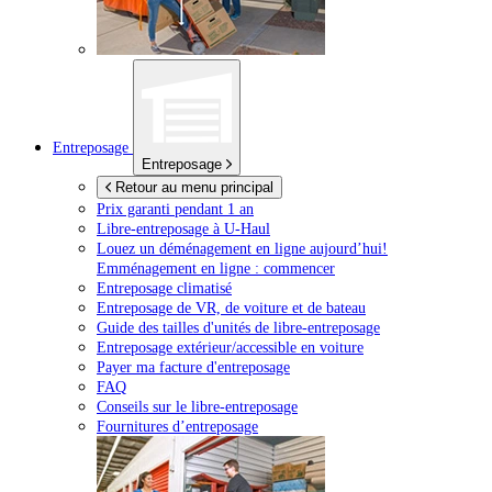
Entreposage
Entreposage
Retour au menu principal
Prix garanti pendant 1 an
Libre-entreposage à
U-Haul
Louez un déménagement en ligne aujourd’hui!
Emménagement en ligne : commencer
Entreposage climatisé
Entreposage de VR, de voiture et de bateau
Guide des tailles d'unités de libre-entreposage
Entreposage extérieur/accessible en voiture
Payer ma facture d'entreposage
FAQ
Conseils sur le libre-entreposage
Fournitures d’entreposage