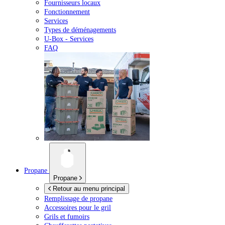
Fournisseurs locaux
Fonctionnement
Services
Types de déménagements
U-Box -
Services
FAQ
Propane
Propane
Retour au menu principal
Remplissage de propane
Accessoires pour le gril
Grils et fumoirs