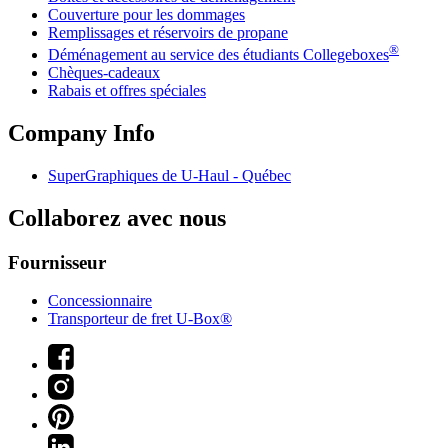
Couverture pour les dommages
Remplissages et réservoirs de propane
®
Déménagement au service des étudiants Collegeboxes
Chèques-cadeaux
Rabais et offres spéciales
Company Info
SuperGraphiques de
U-Haul
- Québec
Collaborez avec nous
Fournisseur
Concessionnaire
Transporteur de fret U-Box®