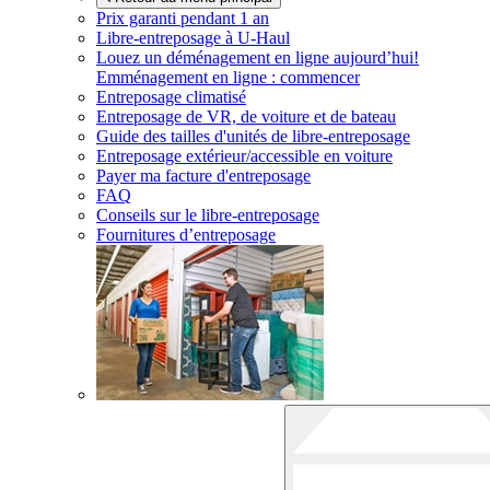
Prix garanti pendant 1 an
Libre-entreposage à
U-Haul
Louez un déménagement en ligne aujourd’hui!
Emménagement en ligne : commencer
Entreposage climatisé
Entreposage de VR, de voiture et de bateau
Guide des tailles d'unités de libre-entreposage
Entreposage extérieur/accessible en voiture
Payer ma facture d'entreposage
FAQ
Conseils sur le libre-entreposage
Fournitures d’entreposage