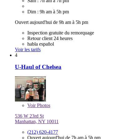
Sam : 7h am à 7h pm
Dim : 9h am à 5h pm
Ouvert aujourd'hui de 9h am à 5h pm
Inspection gratuite du remorquage
Retour client 24 heures
habla español
Voir les tarifs
4
U-Haul of Chelsea
Voir
Photos
536 W 23rd St
Manhattan, NY 10011
(212) 620-4177
Ouvert aujourd'hui de 7h am à 5h pm