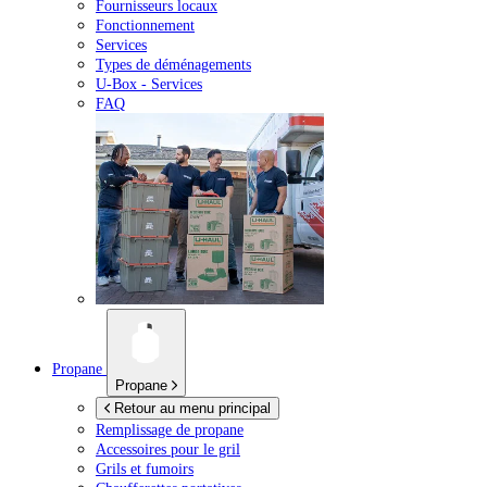
Fournisseurs locaux
Fonctionnement
Services
Types de déménagements
U-Box -
Services
FAQ
Propane
Propane
Retour au menu principal
Remplissage de propane
Accessoires pour le gril
Grils et fumoirs