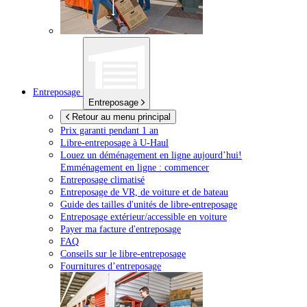
Entreposage
Entreposage
Retour au menu principal
Prix garanti pendant 1 an
Libre-entreposage à
U-Haul
Louez un déménagement en ligne aujourd’hui!
Emménagement en ligne : commencer
Entreposage climatisé
Entreposage de VR, de voiture et de bateau
Guide des tailles d'unités de libre-entreposage
Entreposage extérieur/accessible en voiture
Payer ma facture d'entreposage
FAQ
Conseils sur le libre-entreposage
Fournitures d’entreposage