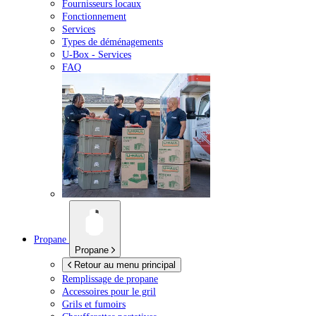
Fournisseurs locaux
Fonctionnement
Services
Types de déménagements
U-Box -
Services
FAQ
Propane
Propane
Retour au menu principal
Remplissage de propane
Accessoires pour le gril
Grils et fumoirs