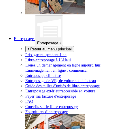
Entreposage
Entreposage
Retour au menu principal
Prix garanti pendant 1 an
Libre-entreposage à
U-Haul
Louez un déménagement en ligne aujourd’hui!
Emménagement en ligne : commencer
Entreposage climatisé
Entreposage de VR, de voiture et de bateau
Guide des tailles d'unités de libre-entreposage
Entreposage extérieur/accessible en voiture
Payer ma facture d'entreposage
FAQ
Conseils sur le libre-entreposage
Fournitures d’entreposage