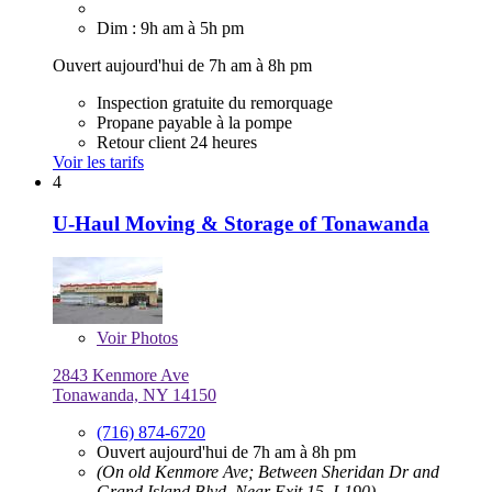
Dim : 9h am à 5h pm
Ouvert aujourd'hui de 7h am à 8h pm
Inspection gratuite du remorquage
Propane payable à la pompe
Retour client 24 heures
Voir les tarifs
4
U-Haul Moving & Storage of Tonawanda
Voir
Photos
2843 Kenmore Ave
Tonawanda, NY 14150
(716) 874-6720
Ouvert aujourd'hui de 7h am à 8h pm
(On old Kenmore Ave; Between Sheridan Dr and
Grand Island Blvd, Near Exit 15, I-190)