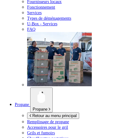
Fournisseurs locaux
Fonctionnement
Services
Types de déménagements
U-Box -
Services
FAQ
Propane
Propane
Retour au menu principal
Remplissage de propane
Accessoires pour le gril
Grils et fumoirs