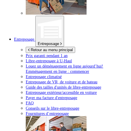
Entreposage
Entreposage
Retour au menu principal
Prix garanti pendant 1 an
Libre-entreposage à
U-Haul
Louez un déménagement en ligne aujourd’hui!
Emménagement en ligne : commencer
Entreposage climatisé
Entreposage de VR, de voiture et de bateau
Guide des tailles d'unités de libre-entreposage
Entreposage extérieur/accessible en voiture
Payer ma facture d'entreposage
FAQ
Conseils sur le libre-entreposage
Fournitures d’entreposage