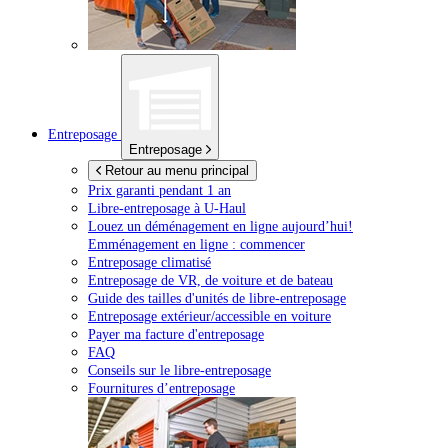
Entreposage
Entreposage
Retour au menu principal
Prix garanti pendant 1 an
Libre-entreposage à
U-Haul
Louez un déménagement en ligne aujourd’hui!
Emménagement en ligne : commencer
Entreposage climatisé
Entreposage de VR, de voiture et de bateau
Guide des tailles d'unités de libre-entreposage
Entreposage extérieur/accessible en voiture
Payer ma facture d'entreposage
FAQ
Conseils sur le libre-entreposage
Fournitures d’entreposage