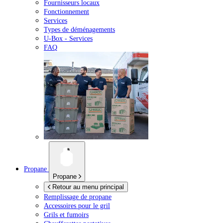
Fournisseurs locaux
Fonctionnement
Services
Types de déménagements
U-Box -
Services
FAQ
Propane
Propane
Retour au menu principal
Remplissage de propane
Accessoires pour le gril
Grils et fumoirs