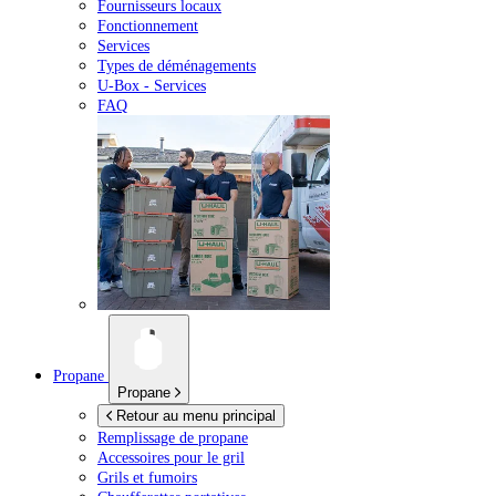
Fournisseurs locaux
Fonctionnement
Services
Types de déménagements
U-Box -
Services
FAQ
Propane
Propane
Retour au menu principal
Remplissage de propane
Accessoires pour le gril
Grils et fumoirs