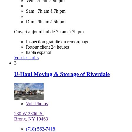
Ven : 7h am à 8h pm
Sam : 7h am à 7h pm
Dim : 9h am à 5h pm
Ouvert aujourd'hui de 7h am à 7h pm
Inspection gratuite du remorquage
Retour client 24 heures
habla español
Voir les tarifs
3
U-Haul Moving & Storage of Riverdale
Voir
Photos
230 W 230th St
Bronx, NY 10463
(718) 562-7418