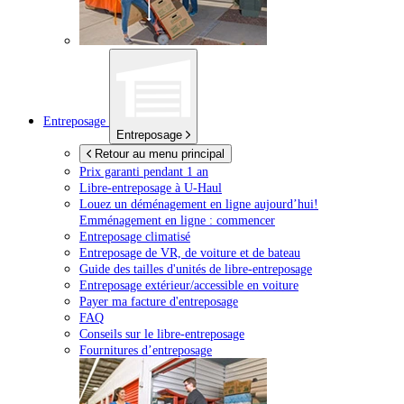
Entreposage
Entreposage
Retour au menu principal
Prix garanti pendant 1 an
Libre-entreposage à
U-Haul
Louez un déménagement en ligne aujourd’hui!
Emménagement en ligne : commencer
Entreposage climatisé
Entreposage de VR, de voiture et de bateau
Guide des tailles d'unités de libre-entreposage
Entreposage extérieur/accessible en voiture
Payer ma facture d'entreposage
FAQ
Conseils sur le libre-entreposage
Fournitures d’entreposage