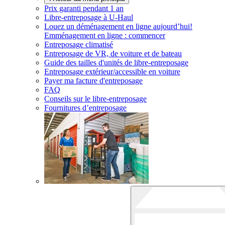
Prix garanti pendant 1 an
Libre-entreposage à
U-Haul
Louez un déménagement en ligne aujourd’hui!
Emménagement en ligne : commencer
Entreposage climatisé
Entreposage de VR, de voiture et de bateau
Guide des tailles d'unités de libre-entreposage
Entreposage extérieur/accessible en voiture
Payer ma facture d'entreposage
FAQ
Conseils sur le libre-entreposage
Fournitures d’entreposage