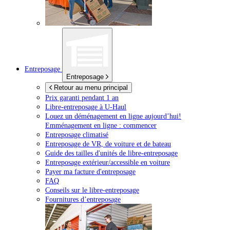
Entreposage
Entreposage
Retour au menu principal
Prix garanti pendant 1 an
Libre-entreposage à
U-Haul
Louez un déménagement en ligne aujourd’hui!
Emménagement en ligne : commencer
Entreposage climatisé
Entreposage de VR, de voiture et de bateau
Guide des tailles d'unités de libre-entreposage
Entreposage extérieur/accessible en voiture
Payer ma facture d'entreposage
FAQ
Conseils sur le libre-entreposage
Fournitures d’entreposage