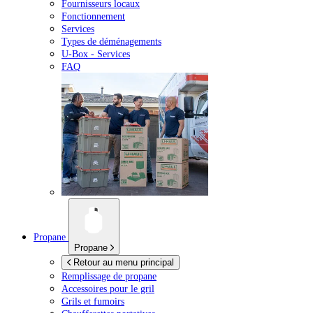
Fournisseurs locaux
Fonctionnement
Services
Types de déménagements
U-Box -
Services
FAQ
Propane
Propane
Retour au menu principal
Remplissage de propane
Accessoires pour le gril
Grils et fumoirs