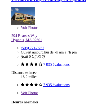
Voir
Photos
594 Bearses Way
Hyannis, MA 02601
(508) 771-9767
Ouvert aujourd'hui de 7h am à 7h pm
(Exit 6 Off Rt 6)
7 935 évaluations
Distance estimée
16,2 milles
7 935 évaluations
Voir
Photos
Heures normales