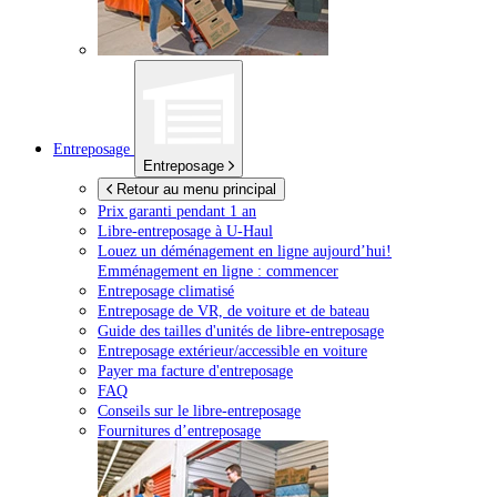
Entreposage
Entreposage
Retour au menu principal
Prix garanti pendant 1 an
Libre-entreposage à
U-Haul
Louez un déménagement en ligne aujourd’hui!
Emménagement en ligne : commencer
Entreposage climatisé
Entreposage de VR, de voiture et de bateau
Guide des tailles d'unités de libre-entreposage
Entreposage extérieur/accessible en voiture
Payer ma facture d'entreposage
FAQ
Conseils sur le libre-entreposage
Fournitures d’entreposage