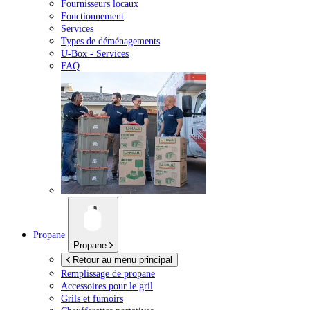
Fournisseurs locaux
Fonctionnement
Services
Types de déménagements
U-Box -
Services
FAQ
Propane
Propane
Retour au menu principal
Remplissage de propane
Accessoires pour le gril
Grils et fumoirs