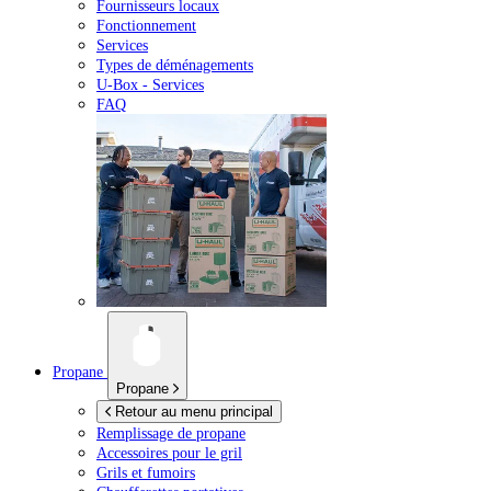
Fournisseurs locaux
Fonctionnement
Services
Types de déménagements
U-Box -
Services
FAQ
Propane
Propane
Retour au menu principal
Remplissage de propane
Accessoires pour le gril
Grils et fumoirs