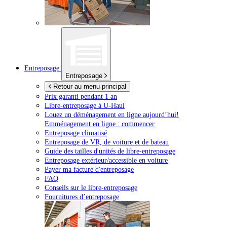
Entreposage
Entreposage
Retour au menu principal
Prix garanti pendant 1 an
Libre-entreposage à
U-Haul
Louez un déménagement en ligne aujourd’hui!
Emménagement en ligne : commencer
Entreposage climatisé
Entreposage de VR, de voiture et de bateau
Guide des tailles d'unités de libre-entreposage
Entreposage extérieur/accessible en voiture
Payer ma facture d'entreposage
FAQ
Conseils sur le libre-entreposage
Fournitures d’entreposage