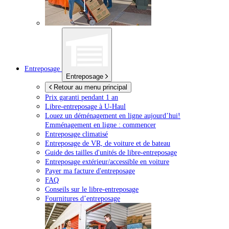
Entreposage
Entreposage
Retour au menu principal
Prix garanti pendant 1 an
Libre-entreposage à
U-Haul
Louez un déménagement en ligne aujourd’hui!
Emménagement en ligne : commencer
Entreposage climatisé
Entreposage de VR, de voiture et de bateau
Guide des tailles d'unités de libre-entreposage
Entreposage extérieur/accessible en voiture
Payer ma facture d'entreposage
FAQ
Conseils sur le libre-entreposage
Fournitures d’entreposage