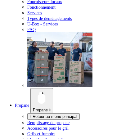
Fournisseurs locaux
Fonctionnement
Services
Types de déménagements
U-Box -
Services
FAQ
Propane
Propane
Retour au menu principal
Remplissage de propane
Accessoires pour le gril
Grils et fumoirs