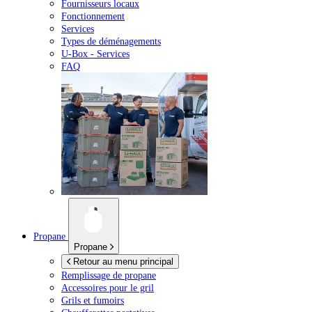
Fournisseurs locaux
Fonctionnement
Services
Types de déménagements
U-Box -
Services
FAQ
Propane
Propane
Retour au menu principal
Remplissage de propane
Accessoires pour le gril
Grils et fumoirs