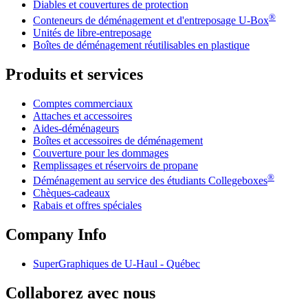
Diables et couvertures de protection
®
Conteneurs de déménagement et d'entreposage
U-Box
Unités de libre-entreposage
Boîtes de déménagement réutilisables en plastique
Produits et services
Comptes commerciaux
Attaches et accessoires
Aides-déménageurs
Boîtes et accessoires de déménagement
Couverture pour les dommages
Remplissages et réservoirs de propane
®
Déménagement au service des étudiants Collegeboxes
Chèques-cadeaux
Rabais et offres spéciales
Company Info
SuperGraphiques de
U-Haul
- Québec
Collaborez avec nous