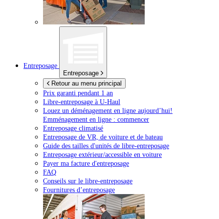
Entreposage
Entreposage
Retour au menu principal
Prix garanti pendant 1 an
Libre-entreposage à
U-Haul
Louez un déménagement en ligne aujourd’hui!
Emménagement en ligne : commencer
Entreposage climatisé
Entreposage de VR, de voiture et de bateau
Guide des tailles d'unités de libre-entreposage
Entreposage extérieur/accessible en voiture
Payer ma facture d'entreposage
FAQ
Conseils sur le libre-entreposage
Fournitures d’entreposage