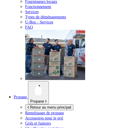
Fournisseurs locaux
Fonctionnement
Services
Types de déménagements
U-Box -
Services
FAQ
Propane
Propane
Retour au menu principal
Remplissage de propane
Accessoires pour le gril
Grils et fumoirs