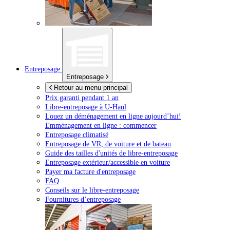
Entreposage
Entreposage
Retour au menu principal
Prix garanti pendant 1 an
Libre-entreposage à
U-Haul
Louez un déménagement en ligne aujourd’hui!
Emménagement en ligne : commencer
Entreposage climatisé
Entreposage de VR, de voiture et de bateau
Guide des tailles d'unités de libre-entreposage
Entreposage extérieur/accessible en voiture
Payer ma facture d'entreposage
FAQ
Conseils sur le libre-entreposage
Fournitures d’entreposage