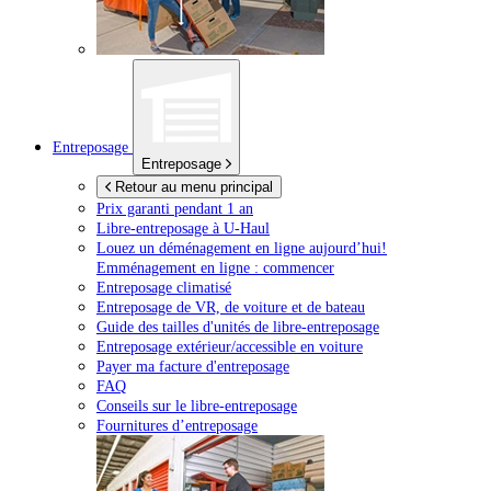
Entreposage
Entreposage
Retour au menu principal
Prix garanti pendant 1 an
Libre-entreposage à
U-Haul
Louez un déménagement en ligne aujourd’hui!
Emménagement en ligne : commencer
Entreposage climatisé
Entreposage de VR, de voiture et de bateau
Guide des tailles d'unités de libre-entreposage
Entreposage extérieur/accessible en voiture
Payer ma facture d'entreposage
FAQ
Conseils sur le libre-entreposage
Fournitures d’entreposage