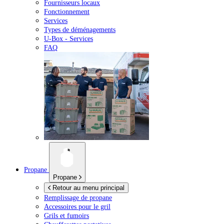
Fournisseurs locaux
Fonctionnement
Services
Types de déménagements
U-Box -
Services
FAQ
Propane
Propane
Retour au menu principal
Remplissage de propane
Accessoires pour le gril
Grils et fumoirs