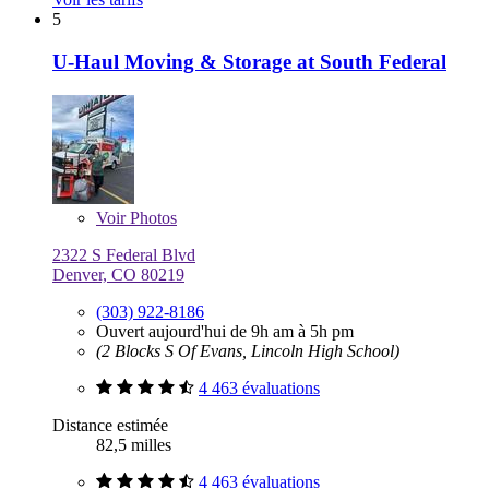
5
U-Haul Moving & Storage at South Federal
Voir
Photos
2322 S Federal Blvd
Denver, CO 80219
(303) 922-8186
Ouvert aujourd'hui de 9h am à 5h pm
(2 Blocks S Of Evans, Lincoln High School)
4 463 évaluations
Distance estimée
82,5 milles
4 463 évaluations