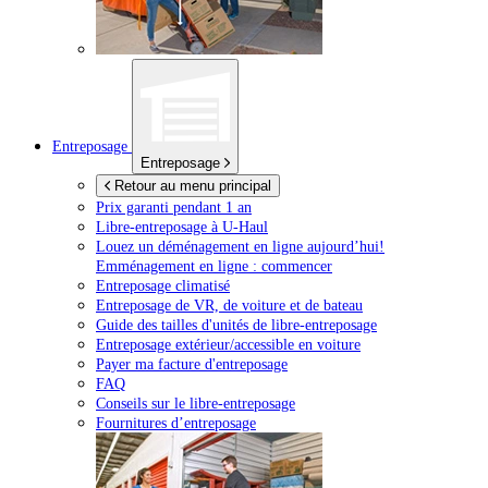
Entreposage
Entreposage
Retour au menu principal
Prix garanti pendant 1 an
Libre-entreposage à
U-Haul
Louez un déménagement en ligne aujourd’hui!
Emménagement en ligne : commencer
Entreposage climatisé
Entreposage de VR, de voiture et de bateau
Guide des tailles d'unités de libre-entreposage
Entreposage extérieur/accessible en voiture
Payer ma facture d'entreposage
FAQ
Conseils sur le libre-entreposage
Fournitures d’entreposage