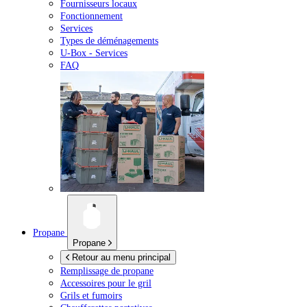
Fournisseurs locaux
Fonctionnement
Services
Types de déménagements
U-Box -
Services
FAQ
Propane
Propane
Retour au menu principal
Remplissage de propane
Accessoires pour le gril
Grils et fumoirs