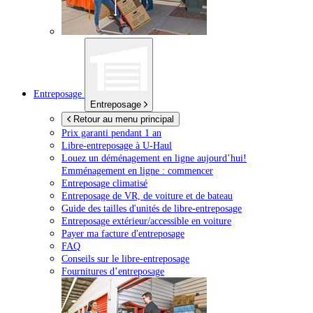
Entreposage
Entreposage
Retour au menu principal
Prix garanti pendant 1 an
Libre-entreposage à
U-Haul
Louez un déménagement en ligne aujourd’hui!
Emménagement en ligne : commencer
Entreposage climatisé
Entreposage de VR, de voiture et de bateau
Guide des tailles d'unités de libre-entreposage
Entreposage extérieur/accessible en voiture
Payer ma facture d'entreposage
FAQ
Conseils sur le libre-entreposage
Fournitures d’entreposage