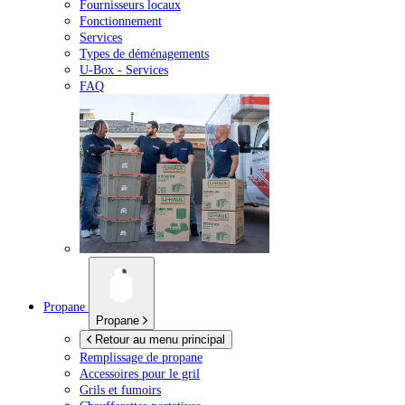
Fournisseurs locaux
Fonctionnement
Services
Types de déménagements
U-Box -
Services
FAQ
Propane
Propane
Retour au menu principal
Remplissage de propane
Accessoires pour le gril
Grils et fumoirs