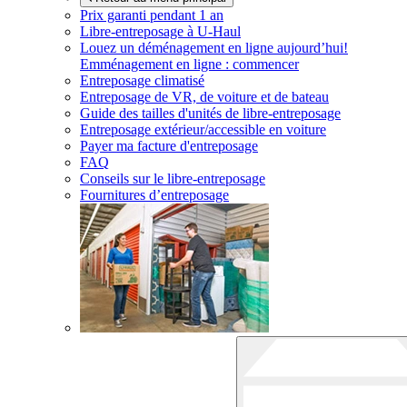
Prix garanti pendant 1 an
Libre-entreposage à
U-Haul
Louez un déménagement en ligne aujourd’hui!
Emménagement en ligne : commencer
Entreposage climatisé
Entreposage de VR, de voiture et de bateau
Guide des tailles d'unités de libre-entreposage
Entreposage extérieur/accessible en voiture
Payer ma facture d'entreposage
FAQ
Conseils sur le libre-entreposage
Fournitures d’entreposage