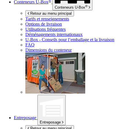
®
Conteneurs
U-Box
®
Conteneurs
U-Box
Retour au menu principal
Tarifs et renseignements
Options de livraison
Utilisations fréquentes
Déménagements internationaux
U-Box -
Conseils pour l’emballage et la livraison
FAQ
Dimensions du conteneur
Entreposage
Entreposage
Retour au menu principal