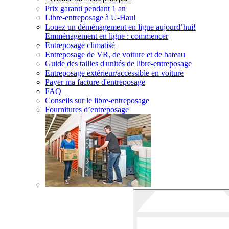
Prix garanti pendant 1 an
Libre-entreposage à
U-Haul
Louez un déménagement en ligne aujourd’hui!
Emménagement en ligne : commencer
Entreposage climatisé
Entreposage de VR, de voiture et de bateau
Guide des tailles d'unités de libre-entreposage
Entreposage extérieur/accessible en voiture
Payer ma facture d'entreposage
FAQ
Conseils sur le libre-entreposage
Fournitures d’entreposage