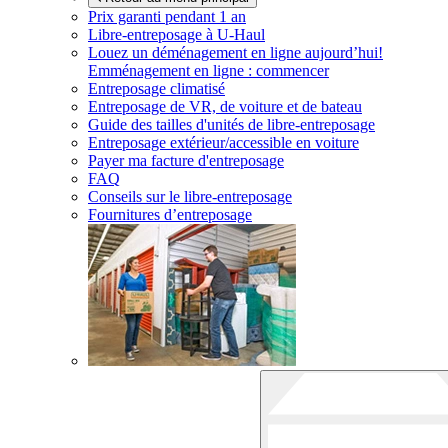
Prix garanti pendant 1 an
Libre-entreposage à
U-Haul
Louez un déménagement en ligne aujourd’hui!
Emménagement en ligne : commencer
Entreposage climatisé
Entreposage de VR, de voiture et de bateau
Guide des tailles d'unités de libre-entreposage
Entreposage extérieur/accessible en voiture
Payer ma facture d'entreposage
FAQ
Conseils sur le libre-entreposage
Fournitures d’entreposage