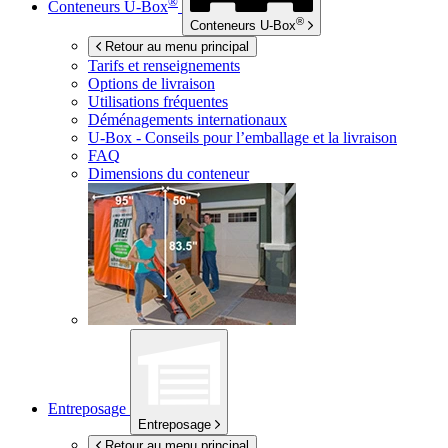
®
Conteneurs
U-Box
®
Conteneurs
U-Box
Retour au menu principal
Tarifs et renseignements
Options de livraison
Utilisations fréquentes
Déménagements internationaux
U-Box -
Conseils pour l’emballage et la livraison
FAQ
Dimensions du conteneur
Entreposage
Entreposage
Retour au menu principal