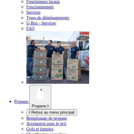
Fournisseurs locaux
Fonctionnement
Services
Types de déménagements
U-Box -
Services
FAQ
Propane
Propane
Retour au menu principal
Remplissage de propane
Accessoires pour le gril
Grils et fumoirs