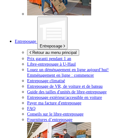
Entreposage
Entreposage
Retour au menu principal
Prix garanti pendant 1 an
Libre-entreposage à
U-Haul
Louez un déménagement en ligne aujourd’hui!
Emménagement en ligne : commencer
Entreposage climatisé
Entreposage de VR, de voiture et de bateau
Guide des tailles d'unités de libre-entreposage
Entreposage extérieur/accessible en voiture
Payer ma facture d'entreposage
FAQ
Conseils sur le libre-entreposage
Fournitures d’entreposage