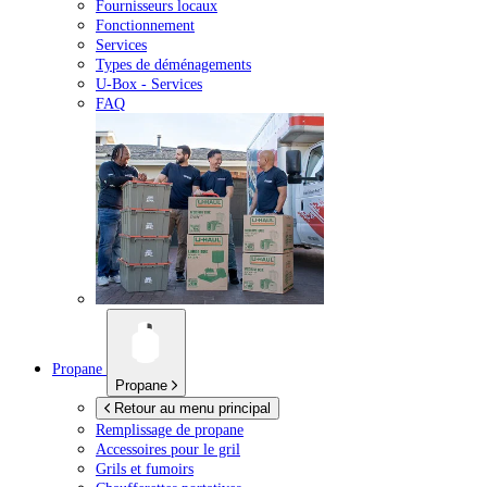
Fournisseurs locaux
Fonctionnement
Services
Types de déménagements
U-Box -
Services
FAQ
Propane
Propane
Retour au menu principal
Remplissage de propane
Accessoires pour le gril
Grils et fumoirs