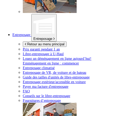
Entreposage
Entreposage
Retour au menu principal
Prix garanti pendant 1 an
Libre-entreposage à
U-Haul
Louez un déménagement en ligne aujourd’hui!
Emménagement en ligne : commencer
Entreposage climatisé
Entreposage de VR, de voiture et de bateau
Guide des tailles d'unités de libre-entreposage
Entreposage extérieur/accessible en voiture
Payer ma facture d'entreposage
FAQ
Conseils sur le libre-entreposage
Fournitures d’entreposage