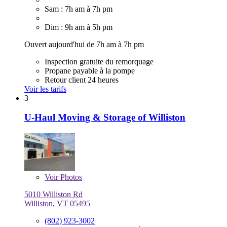
Sam : 7h am à 7h pm
Dim : 9h am à 5h pm
Ouvert aujourd'hui de 7h am à 7h pm
Inspection gratuite du remorquage
Propane payable à la pompe
Retour client 24 heures
Voir les tarifs
3
U-Haul Moving & Storage of Williston
Voir
Photos
5010 Williston Rd
Williston, VT 05495
(802) 923-3002