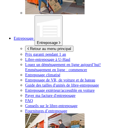
Entreposage
Entreposage
Retour au menu principal
Prix garanti pendant 1 an
Libre-entreposage à
U-Haul
Louez un déménagement en ligne aujourd’hui!
Emménagement en ligne : commencer
Entreposage climatisé
Entreposage de VR, de voiture et de bateau
Guide des tailles d'unités de libre-entreposage
Entreposage extérieur/accessible en voiture
Payer ma facture d'entreposage
FAQ
Conseils sur le libre-entreposage
Fournitures d’entreposage