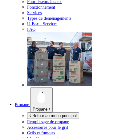
Fournisseurs locaux
Fonctionnement
Services
Types de déménagements
U-Box -
Services
FAQ
Propane
Propane
Retour au menu principal
Remplissage de propane
Accessoires pour le gril
Grils et fumoirs