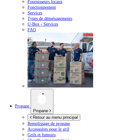
Fournisseurs locaux
Fonctionnement
Services
Types de déménagements
U-Box -
Services
FAQ
Propane
Propane
Retour au menu principal
Remplissage de propane
Accessoires pour le gril
Grils et fumoirs