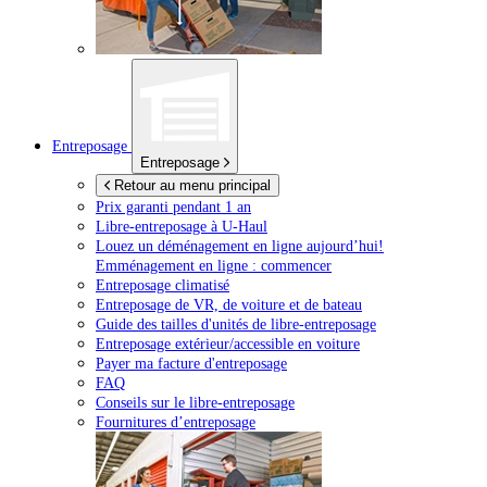
Entreposage
Entreposage
Retour au menu principal
Prix garanti pendant 1 an
Libre-entreposage à
U-Haul
Louez un déménagement en ligne aujourd’hui!
Emménagement en ligne : commencer
Entreposage climatisé
Entreposage de VR, de voiture et de bateau
Guide des tailles d'unités de libre-entreposage
Entreposage extérieur/accessible en voiture
Payer ma facture d'entreposage
FAQ
Conseils sur le libre-entreposage
Fournitures d’entreposage