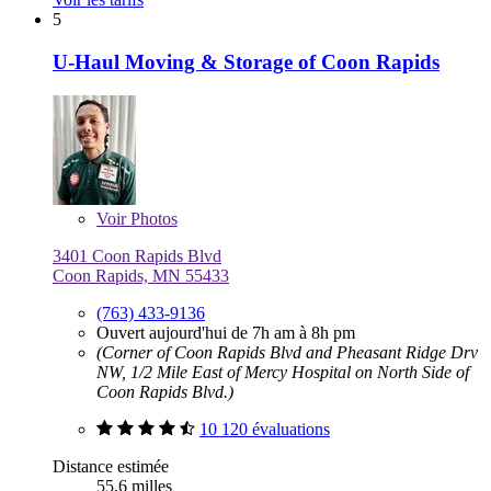
5
U-Haul Moving & Storage of Coon Rapids
Voir
Photos
3401 Coon Rapids Blvd
Coon Rapids, MN 55433
(763) 433-9136
Ouvert aujourd'hui de 7h am à 8h pm
(Corner of Coon Rapids Blvd and Pheasant Ridge Drv
NW, 1/2 Mile East of Mercy Hospital on North Side of
Coon Rapids Blvd.)
10 120 évaluations
Distance estimée
55,6 milles