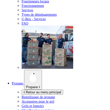
Fournisseurs locaux
Fonctionnement
Services
Types de déménagements
U-Box -
Services
FAQ
Propane
Propane
Retour au menu principal
Remplissage de propane
Accessoires pour le gril
Grils et fumoirs