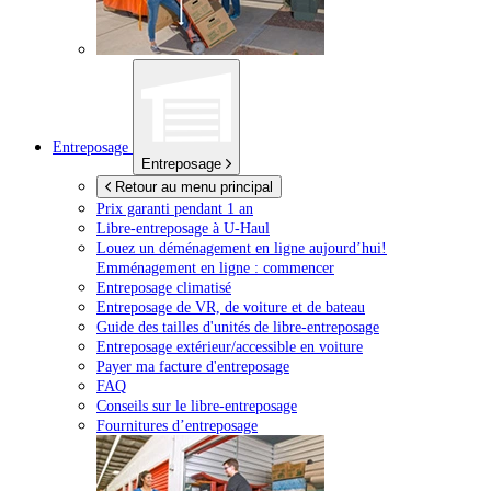
Entreposage
Entreposage
Retour au menu principal
Prix garanti pendant 1 an
Libre-entreposage à
U-Haul
Louez un déménagement en ligne aujourd’hui!
Emménagement en ligne : commencer
Entreposage climatisé
Entreposage de VR, de voiture et de bateau
Guide des tailles d'unités de libre-entreposage
Entreposage extérieur/accessible en voiture
Payer ma facture d'entreposage
FAQ
Conseils sur le libre-entreposage
Fournitures d’entreposage