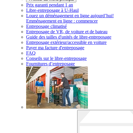
Prix garanti pendant 1 an
Libre-entreposage à
U-Haul
Louez un déménagement en ligne aujourd’hui!
Emménagement en ligne : commencer
Entreposage climatisé
Entreposage de VR, de voiture et de bateau
Guide des tailles d'unités de libre-entreposage
Entreposage extérieur/accessible en voiture
Payer ma facture d'entreposage
FAQ
Conseils sur le libre-entreposage
Fournitures d’entreposage