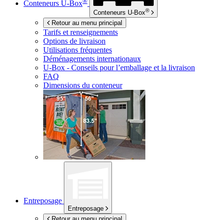
®
Conteneurs
U-Box
®
Conteneurs
U-Box
Retour au menu principal
Tarifs et renseignements
Options de livraison
Utilisations fréquentes
Déménagements internationaux
U-Box -
Conseils pour l’emballage et la livraison
FAQ
Dimensions du conteneur
Entreposage
Entreposage
Retour au menu principal