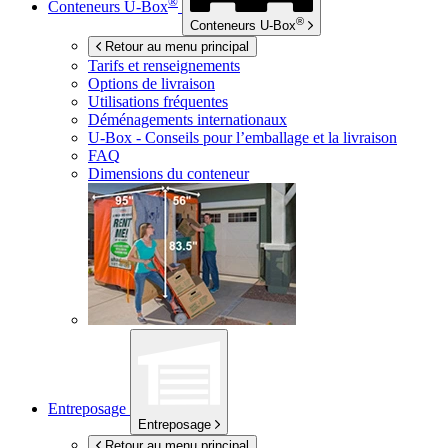
®
Conteneurs
U-Box
®
Conteneurs
U-Box
Retour au menu principal
Tarifs et renseignements
Options de livraison
Utilisations fréquentes
Déménagements internationaux
U-Box -
Conseils pour l’emballage et la livraison
FAQ
Dimensions du conteneur
Entreposage
Entreposage
Retour au menu principal