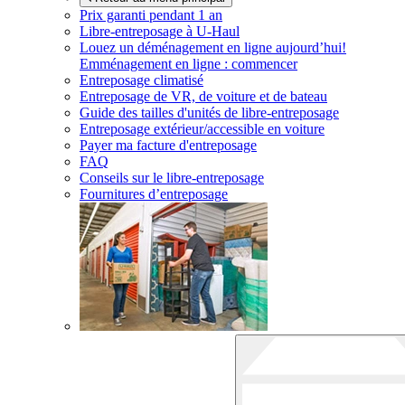
Prix garanti pendant 1 an
Libre-entreposage à
U-Haul
Louez un déménagement en ligne aujourd’hui!
Emménagement en ligne : commencer
Entreposage climatisé
Entreposage de VR, de voiture et de bateau
Guide des tailles d'unités de libre-entreposage
Entreposage extérieur/accessible en voiture
Payer ma facture d'entreposage
FAQ
Conseils sur le libre-entreposage
Fournitures d’entreposage